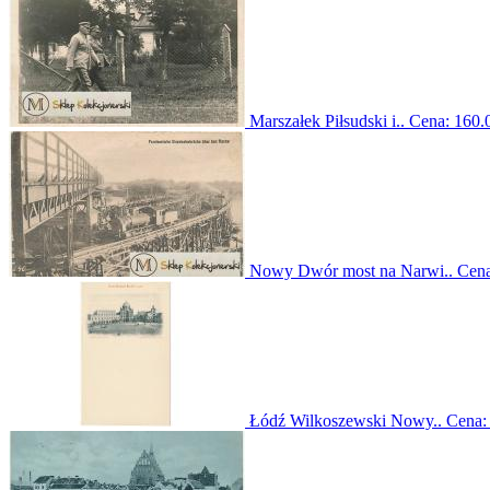
Marszałek Piłsudski i..
Cena:
160.0
Nowy Dwór most na Narwi..
Cen
Łódź Wilkoszewski Nowy..
Cena