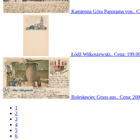
Kamienna Góra Panorama von..
C
Łódź Wilkoszewski..
Cena:
199.00
Bolesławiec Gruss aus..
Cena:
200
1
2
3
4
5
6