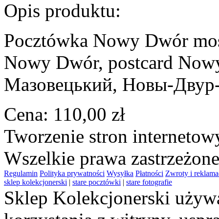
Opis produktu:
Pocztówka Nowy Dwór most 
Nowy Dwór, postcard Now
Мазовецький, Новы-Двур
Cena:
110,00 zł
Tworzenie stron interneto
Wszelkie prawa zastrzeżon
Regulamin
Polityka prywatności
Wysyłka
Płatności
Zwroty i reklama
sklep kolekcjonerski
|
stare pocztówki
|
stare fotografie
Sklep Kolekcjonerski używa