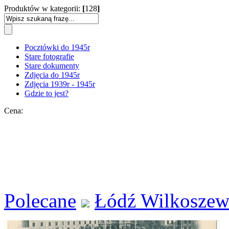
Produktów w kategorii:
[
128
]
Pocztówki do 1945r
Stare fotografie
Stare dokumenty
Zdjęcia do 1945r
Zdjęcia 1939r - 1945r
Gdzie to jest?
Cena:
Polecane
Łódź Wilkoszew