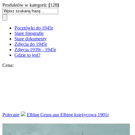
Produktów w kategorii:
[
128
]
Pocztówki do 1945r
Stare fotografie
Stare dokumenty
Zdjęcia do 1945r
Zdjęcia 1939r - 1945r
Gdzie to jest?
Cena:
Polecane
Elbląg Gruss aus Elbing księżycowa 1901r