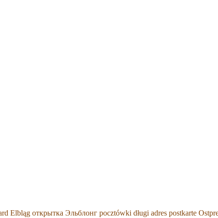
card Elbląg открытка Эльблонг pocztówki długi adres postkarte Ostpr