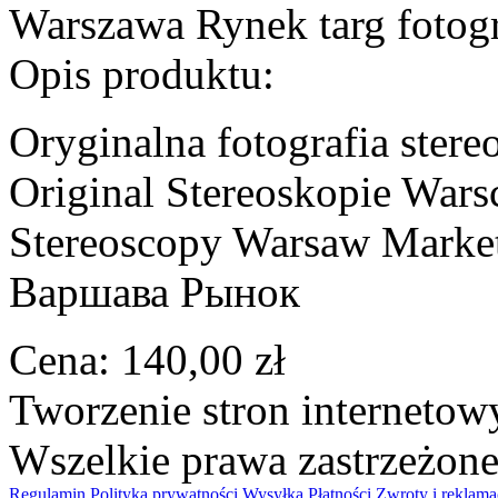
Warszawa Rynek targ fotog
Opis produktu:
Oryginalna fotografia ste
Original Stereoskopie Warsc
Stereoscopy Warsaw Marke
Варшава Рынок
Cena:
140,00 zł
Tworzenie stron interneto
Wszelkie prawa zastrzeżon
Regulamin
Polityka prywatności
Wysyłka
Płatności
Zwroty i reklama