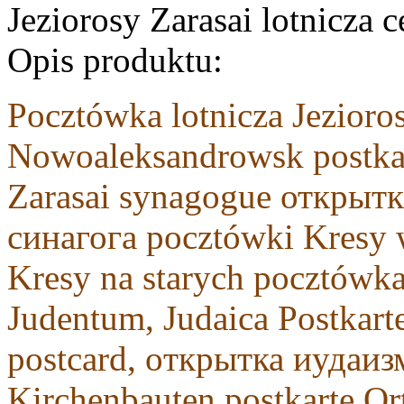
Jeziorosy Zarasai lotnicza 
Opis produktu:
Pocztówka lotnicza Jezior
Nowoaleksandrowsk postkar
Zarasai synagogue открыт
синагога pocztówki Kresy 
Kresy na starych pocztówka
Judentum, Judaica Postkarte
postcard, oткрытка иудаи
Kirchenbauten postkarte Or