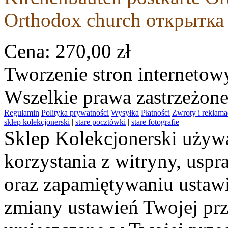
Orthodox church открытк
Cena:
270,00 zł
Tworzenie stron interneto
Wszelkie prawa zastrzeżon
Regulamin
Polityka prywatności
Wysyłka
Płatności
Zwroty i reklama
sklep kolekcjonerski
|
stare pocztówki
|
stare fotografie
Sklep Kolekcjonerski używa
korzystania z witryny, usp
oraz zapamiętywaniu ustawi
zmiany ustawień Twojej prz