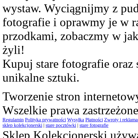
wystaw. Wyciągnijmy z pudeł
fotografie i oprawmy je w
przodkami, zobaczmy w jak
żyli!
Kupuj stare fotografie oraz 
unikalne sztuki.
Tworzenie stron interneto
Wszelkie prawa zastrzeżon
Regulamin
Polityka prywatności
Wysyłka
Płatności
Zwroty i reklama
sklep kolekcjonerski
|
stare pocztówki
|
stare fotografie
Sklep Kolekcjonerski używa