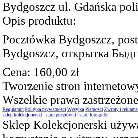
Bydgoszcz ul. Gdańska poli
Opis produktu:
Pocztówka Bydgoszcz, post
Bydgoszcz, открытка Бы
Cena:
160,00 zł
Tworzenie stron interneto
Wszelkie prawa zastrzeżon
Regulamin
Polityka prywatności
Wysyłka
Płatności
Zwroty i reklama
sklep kolekcjonerski
|
stare pocztówki
|
stare fotografie
Sklep Kolekcjonerski używa