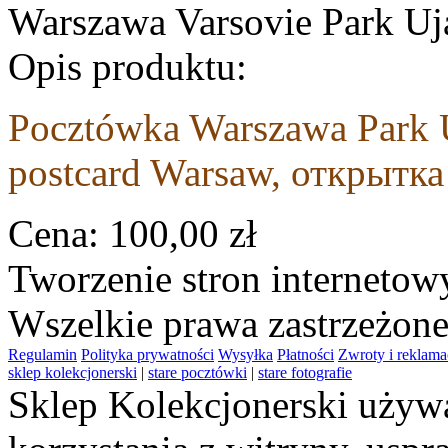
Warszawa Varsovie Park 
Opis produktu:
Pocztówka Warszawa Park U
postcard Warsaw, открытка
Cena:
100,00 zł
Tworzenie stron interneto
Wszelkie prawa zastrzeżon
Regulamin
Polityka prywatności
Wysyłka
Płatności
Zwroty i reklama
sklep kolekcjonerski
|
stare pocztówki
|
stare fotografie
Sklep Kolekcjonerski używa