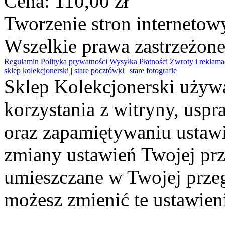
Cena:
110,00 zł
Tworzenie stron interneto
Wszelkie prawa zastrzeżon
Regulamin
Polityka prywatności
Wysyłka
Płatności
Zwroty i reklama
sklep kolekcjonerski
|
stare pocztówki
|
stare fotografie
Sklep Kolekcjonerski używa
korzystania z witryny, usp
oraz zapamiętywaniu ustawi
zmiany ustawień Twojej prz
umieszczane w Twojej przeg
możesz zmienić te ustawien
Polityce Prywatności
.