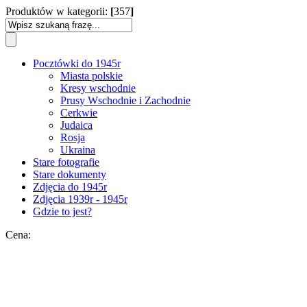
Produktów w kategorii:
[
357
]
Pocztówki do 1945r
Miasta polskie
Kresy wschodnie
Prusy Wschodnie i Zachodnie
Cerkwie
Judaica
Rosja
Ukraina
Stare fotografie
Stare dokumenty
Zdjęcia do 1945r
Zdjęcia 1939r - 1945r
Gdzie to jest?
Cena: