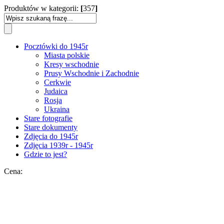
Produktów w kategorii:
[
357
]
Pocztówki do 1945r
Miasta polskie
Kresy wschodnie
Prusy Wschodnie i Zachodnie
Cerkwie
Judaica
Rosja
Ukraina
Stare fotografie
Stare dokumenty
Zdjęcia do 1945r
Zdjęcia 1939r - 1945r
Gdzie to jest?
Cena: