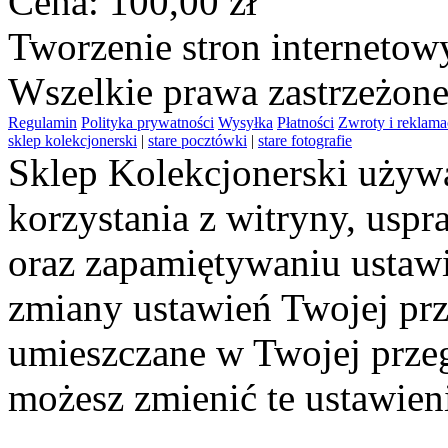
Cena:
100,00 zł
Tworzenie stron interneto
Wszelkie prawa zastrzeżon
Regulamin
Polityka prywatności
Wysyłka
Płatności
Zwroty i reklama
sklep kolekcjonerski
|
stare pocztówki
|
stare fotografie
Sklep Kolekcjonerski używa
korzystania z witryny, usp
oraz zapamiętywaniu ustawi
zmiany ustawień Twojej prz
umieszczane w Twojej przeg
możesz zmienić te ustawien
Polityce Prywatności
.