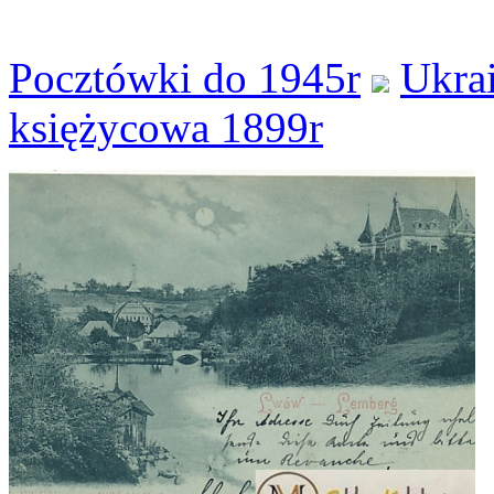
Pocztówki do 1945r
Ukra
księżycowa 1899r