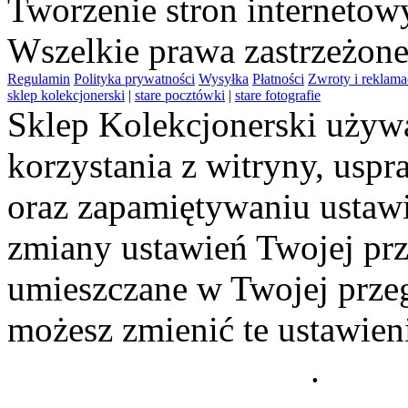
Tworzenie stron interneto
Wszelkie prawa zastrzeżon
Regulamin
Polityka prywatności
Wysyłka
Płatności
Zwroty i reklama
sklep kolekcjonerski
|
stare pocztówki
|
stare fotografie
Sklep Kolekcjonerski używa
korzystania z witryny, usp
oraz zapamiętywaniu ustawi
zmiany ustawień Twojej prz
umieszczane w Twojej przeg
możesz zmienić te ustawien
Polityce Prywatności
.