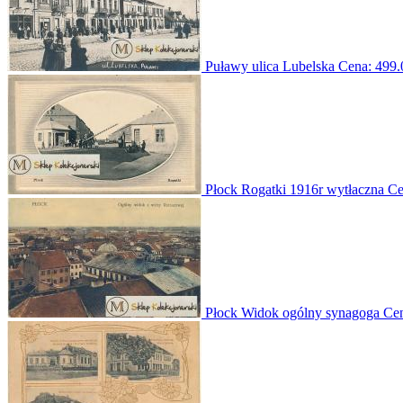
Puławy ulica Lubelska
Cena:
499.
Płock Rogatki 1916r wytłaczna
Ce
Płock Widok ogólny synagoga
Ce