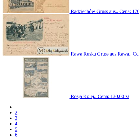
Radziechów Gruss aus..
Cena:
170
Rawa Ruska Gruss aus Rawa..
Ce
Rosja Kolej..
Cena:
130.00 zł
2
3
4
5
6