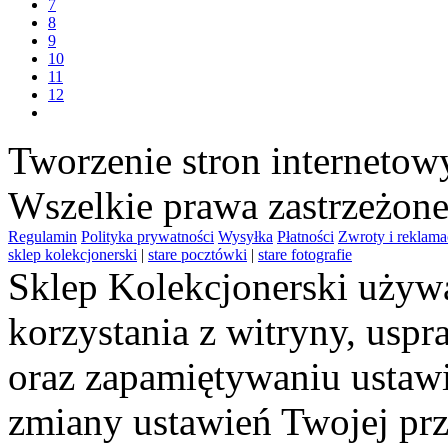
7
8
9
10
11
12
Tworzenie stron interneto
Wszelkie prawa zastrzeżon
Regulamin
Polityka prywatności
Wysyłka
Płatności
Zwroty i reklama
sklep kolekcjonerski
|
stare pocztówki
|
stare fotografie
Sklep Kolekcjonerski używa
korzystania z witryny, usp
oraz zapamiętywaniu ustawi
zmiany ustawień Twojej prz