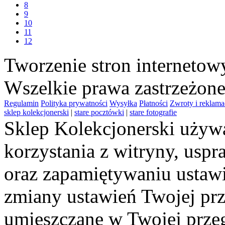
8
9
10
11
12
Tworzenie stron interneto
Wszelkie prawa zastrzeżon
Regulamin
Polityka prywatności
Wysyłka
Płatności
Zwroty i reklama
sklep kolekcjonerski
|
stare pocztówki
|
stare fotografie
Sklep Kolekcjonerski używa
korzystania z witryny, usp
oraz zapamiętywaniu ustawi
zmiany ustawień Twojej prz
umieszczane w Twojej przeg