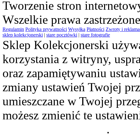
Tworzenie stron interneto
Wszelkie prawa zastrzeżon
Regulamin
Polityka prywatności
Wysyłka
Płatności
Zwroty i reklama
sklep kolekcjonerski
|
stare pocztówki
|
stare fotografie
Sklep Kolekcjonerski używa
korzystania z witryny, usp
oraz zapamiętywaniu ustawi
zmiany ustawień Twojej prz
umieszczane w Twojej przeg
możesz zmienić te ustawien
Polityce Prywatności
.