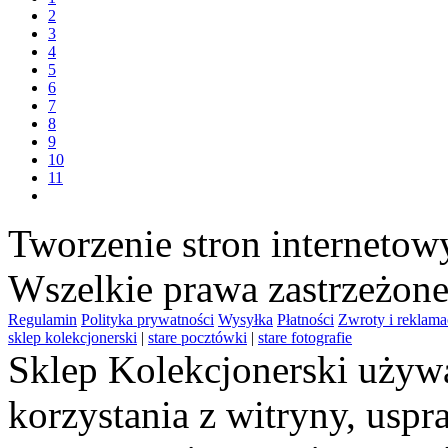
2
3
4
5
6
7
8
9
10
11
Tworzenie stron interneto
Wszelkie prawa zastrzeżon
Regulamin
Polityka prywatności
Wysyłka
Płatności
Zwroty i reklama
sklep kolekcjonerski
|
stare pocztówki
|
stare fotografie
Sklep Kolekcjonerski używa
korzystania z witryny, usp