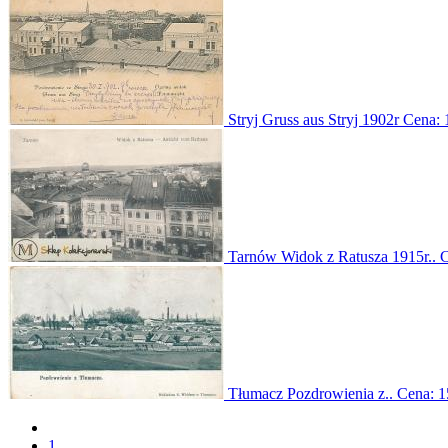
Stryj Gruss aus Stryj 1902r
Cena:
Tarnów Widok z Ratusza 1915r..
Tłumacz Pozdrowienia z..
Cena:
1
1