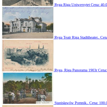
Ryga Riga Uniwersytet
Cena:
40.0
Ryga Teatr Riga Stadttheater..
Cen
Ryga, Riga Panorama 1903r
Cena
Stanisławów Pomnik..
Cena:
100.0