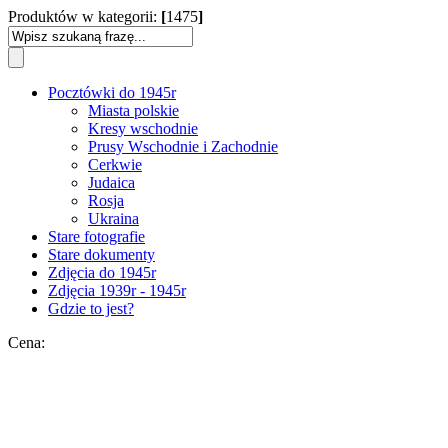
Produktów w kategorii:
[
1475
]
Pocztówki do 1945r
Miasta polskie
Kresy wschodnie
Prusy Wschodnie i Zachodnie
Cerkwie
Judaica
Rosja
Ukraina
Stare fotografie
Stare dokumenty
Zdjęcia do 1945r
Zdjęcia 1939r - 1945r
Gdzie to jest?
Cena: