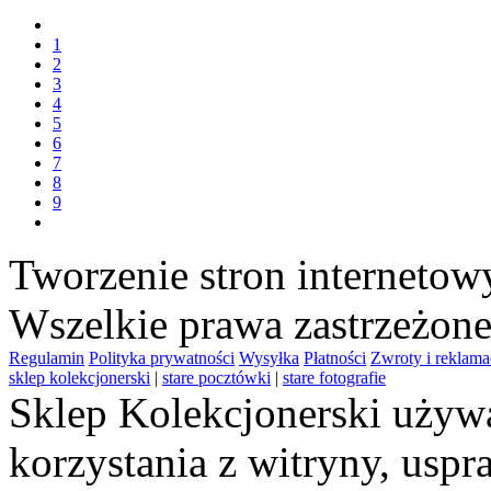
1
2
3
4
5
6
7
8
9
Tworzenie stron interneto
Wszelkie prawa zastrzeżon
Regulamin
Polityka prywatności
Wysyłka
Płatności
Zwroty i reklama
sklep kolekcjonerski
|
stare pocztówki
|
stare fotografie
Sklep Kolekcjonerski używa
korzystania z witryny, usp