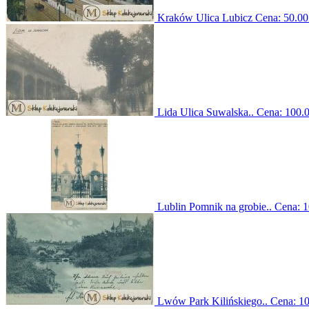
Kraków Ulica Lubicz
Cena:
50.00
Lida Ulica Suwalska..
Cena:
100.0
Lublin Pomnik na grobie..
Cena:
1
Lwów Park Kilińskiego..
Cena:
10