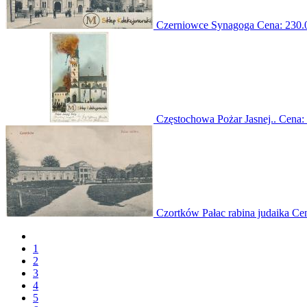
Czerniowce Synagoga
Cena:
230.
Częstochowa Pożar Jasnej..
Cena:
Czortków Pałac rabina judaika
Ce
1
2
3
4
5