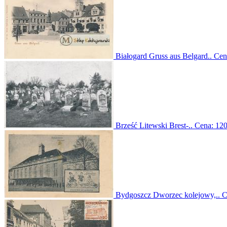
Białogard Gruss aus Belgard..
Cen
Brześć Litewski Brest-..
Cena:
120
Bydgoszcz Dworzec kolejowy,..
C