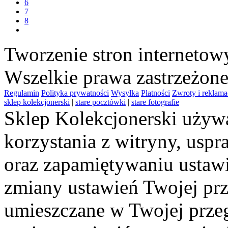
6
7
8
Tworzenie stron interneto
Wszelkie prawa zastrzeżon
Regulamin
Polityka prywatności
Wysyłka
Płatności
Zwroty i reklama
sklep kolekcjonerski
|
stare pocztówki
|
stare fotografie
Sklep Kolekcjonerski używa
korzystania z witryny, usp
oraz zapamiętywaniu ustawi
zmiany ustawień Twojej prz
umieszczane w Twojej przeg