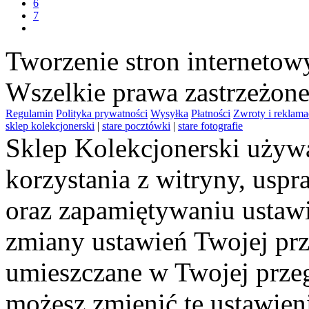
6
7
Tworzenie stron interneto
Wszelkie prawa zastrzeżon
Regulamin
Polityka prywatności
Wysyłka
Płatności
Zwroty i reklama
sklep kolekcjonerski
|
stare pocztówki
|
stare fotografie
Sklep Kolekcjonerski używa
korzystania z witryny, usp
oraz zapamiętywaniu ustawi
zmiany ustawień Twojej prz
umieszczane w Twojej przeg
możesz zmienić te ustawien