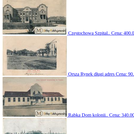
Częstochowa Szpital..
Cena:
400.0
Orsza Rynek długi adres
Cena:
90.
Rabka Dom kolonii..
Cena:
340.00