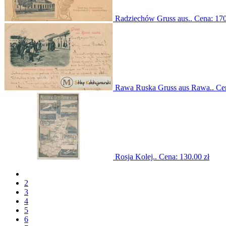
Radziechów Gruss aus..
Cena:
170
Rawa Ruska Gruss aus Rawa..
Ce
Rosja Kolej..
Cena:
130.00 zł
2
3
4
5
6