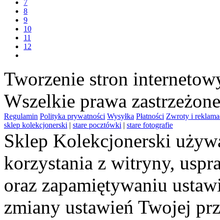
7
8
9
10
11
12
Tworzenie stron interneto
Wszelkie prawa zastrzeżon
Regulamin
Polityka prywatności
Wysyłka
Płatności
Zwroty i reklama
sklep kolekcjonerski
|
stare pocztówki
|
stare fotografie
Sklep Kolekcjonerski używa
korzystania z witryny, usp
oraz zapamiętywaniu ustawi
zmiany ustawień Twojej prz