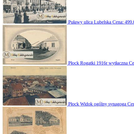
Puławy ulica Lubelska
Cena:
499.
Płock Rogatki 1916r wytłaczna
Ce
Płock Widok ogólny synagoga
Ce