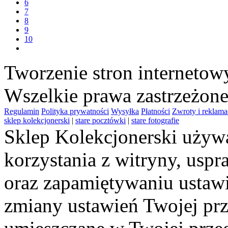
6
7
8
9
10
Tworzenie stron interneto
Wszelkie prawa zastrzeżon
Regulamin
Polityka prywatności
Wysyłka
Płatności
Zwroty i reklama
sklep kolekcjonerski
|
stare pocztówki
|
stare fotografie
Sklep Kolekcjonerski używa
korzystania z witryny, usp
oraz zapamiętywaniu ustawi
zmiany ustawień Twojej prz