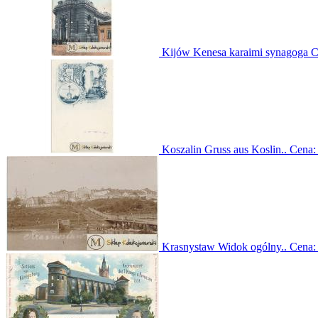
Kijów Kenesa karaimi synagoga
C
Koszalin Gruss aus Koslin..
Cena
Krasnystaw Widok ogólny..
Cena