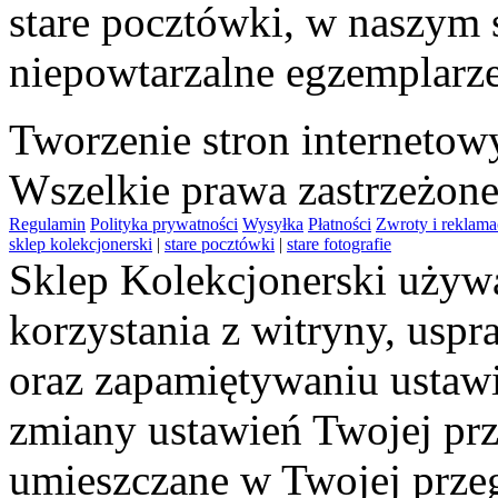
stare pocztówki, w naszym 
niepowtarzalne egzemplarze
Tworzenie stron interneto
Wszelkie prawa zastrzeżon
Regulamin
Polityka prywatności
Wysyłka
Płatności
Zwroty i reklama
sklep kolekcjonerski
|
stare pocztówki
|
stare fotografie
Sklep Kolekcjonerski używa
korzystania z witryny, usp
oraz zapamiętywaniu ustawi
zmiany ustawień Twojej prz
umieszczane w Twojej przeg