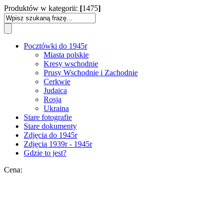
Produktów w kategorii:
[
1475
]
Pocztówki do 1945r
Miasta polskie
Kresy wschodnie
Prusy Wschodnie i Zachodnie
Cerkwie
Judaica
Rosja
Ukraina
Stare fotografie
Stare dokumenty
Zdjęcia do 1945r
Zdjęcia 1939r - 1945r
Gdzie to jest?
Cena: